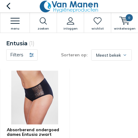
0
menu
zoeken
inloggen
wishlist
winkelwagen
Entusia
(1)
Filters
Sorteren op:
Absorberend ondergoed
dames Entusia zwart