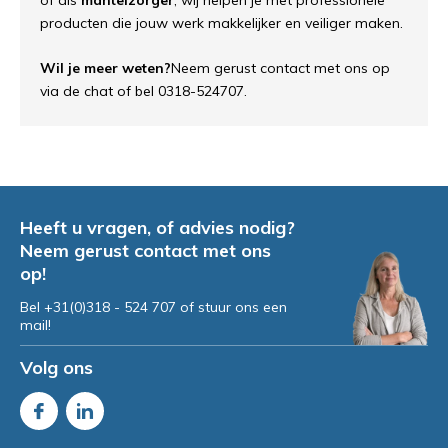
of
als
mantelzorger
,
wij
helpen
je
met
professionele
producten
die
jouw
werk
makkelijker
en
veiliger
maken.
Wil
je
meer
weten?
Neem
gerust
contact
met
ons
op
via
de
chat
of
bel
0318-
524707.
Heeft u vragen, of advies nodig?
Neem gerust contact met ons
op!
Bel +31(0)318 - 524 707 of stuur ons een
mail!
Volg ons