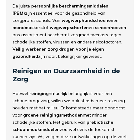
De
juiste
persoonlijke
beschermingsmiddelen
(
PBM)
zijn
essentieel
voor
de
gezondheid
van
zorgprofessionals.
Van
wegwerphandschoenen
en
mondmaskers
tot
wegwerpschorten
en
schoenhoezen
:
ons
assortiment
beschermt
zorgmedewerkers
tegen
schadelijke
stoffen,
virussen
en
andere
risicofactoren.
Veilig
werken
en
zorg
dragen
voor
je
eigen
gezondheid
zijn
nooit
belangrijker
geweest.
Reinigen
en
Duurzaamheid
in
de
Zorg
Hoewel
reiniging
natuurlijk
belangrijk
is
voor
een
schone
omgeving,
willen
we
ook
steeds
meer
rekening
houden
met
het
milieu.
Er
komt
steeds
meer
aandacht
voor
groene
reinigingsmethoden
met
minder
schadelijke
stoffen.
Het
gebruik
van
prebiotische
schoonmaakmiddelen
zou
wel
eens
de
toekomst
kunnen
zijn.
Wij
volgen
deze
ontwikkelingen
op
de
voet