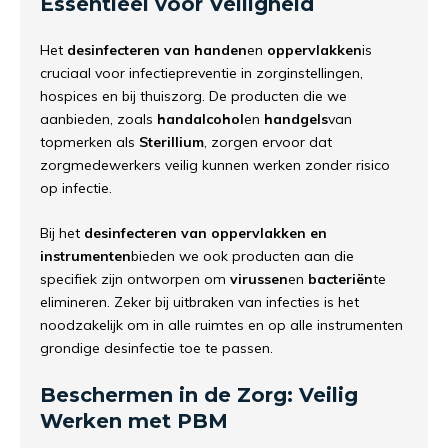
Essentieel
voor
Veiligheid
Het
desinfecteren
van
handen
en
oppervlakken
is
cruciaal
voor
infectiepreventie
in
zorginstellingen,
hospices
en
bij
thuiszorg.
De
producten
die
we
aanbieden,
zoals
handalcohol
en
handgels
van
topmerken
als
Sterillium
,
zorgen
ervoor
dat
zorgmedewerkers
veilig
kunnen
werken
zonder
risico
op
infectie.
Bij
het
desinfecteren
van
oppervlakken
en
instrumenten
bieden
we
ook
producten
aan
die
specifiek
zijn
ontworpen
om
virussen
en
bacteriën
te
elimineren.
Zeker
bij
uitbraken
van
infecties
is
het
noodzakelijk
om
in
alle
ruimtes
en
op
alle
instrumenten
grondige
desinfectie
toe
te
passen.
Beschermen
in
de
Zorg:
Veilig
Werken
met
PBM