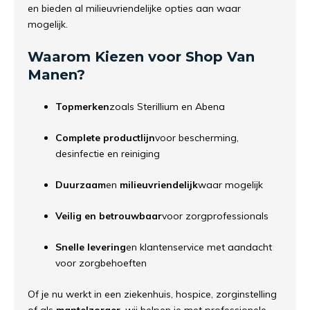
en
bieden
al
milieuvriendelijke
opties
aan
waar
mogelijk.
Waarom
Kiezen
voor
Shop
Van
Manen?
Topmerken
zoals
Sterillium
en
Abena
Complete
productlijn
voor
bescherming,
desinfectie
en
reiniging
Duurzaam
en
milieuvriendelijk
waar
mogelijk
Veilig
en
betrouwbaar
voor
zorgprofessionals
Snelle
levering
en
klantenservice
met
aandacht
voor
zorgbehoeften
Of
je
nu
werkt
in
een
ziekenhuis,
hospice,
zorginstelling