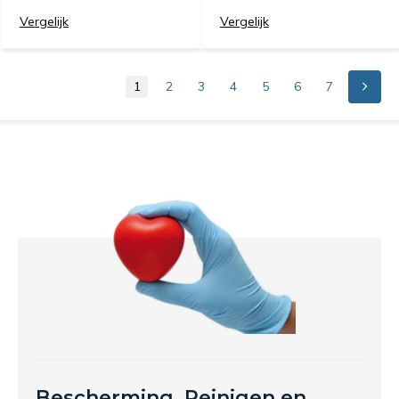
Vergelijk
Vergelijk
1
2
3
4
5
6
7
Bescherming,
Reinigen
en