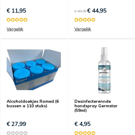
€ 11,95
€ 44,95
€ 49,95
Vergelijk
Vergelijk
Alcoholdoekjes Romed (6
Desinfecterennde
bussen a 110 stuks)
handspray Germstar
(59ml)
€ 27,99
€ 4,95