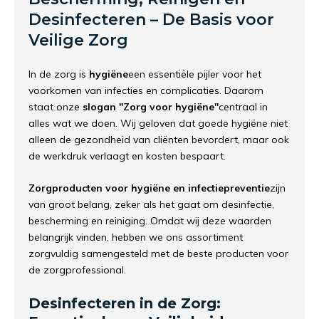
Desinfecteren –
De
Basis
voor
Veilige
Zorg
In
de
zorg
is
hygiëne
een
essentiële
pijler
voor
het
voorkomen
van
infecties
en
complicaties.
Daarom
staat
onze
slogan "
Zorg
voor
hygiëne"
centraal
in
alles
wat
we
doen.
Wij
geloven
dat
goede
hygiëne
niet
alleen
de
gezondheid
van
cliënten
bevordert,
maar
ook
de
werkdruk
verlaagt
en
kosten
bespaart.
Zorgproducten
voor
hygiëne
en
infectiepreventie
zijn
van
groot
belang,
zeker
als
het
gaat
om
desinfectie,
bescherming
en
reiniging.
Omdat
wij
deze
waarden
belangrijk
vinden,
hebben
we
ons
assortiment
zorgvuldig
samengesteld
met
de
beste
producten
voor
de
zorgprofessional.
Desinfecteren
in
de
Zorg: