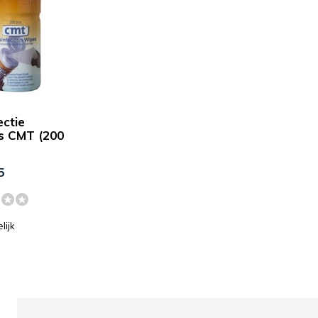
ectie
s CMT (200
5
lijk