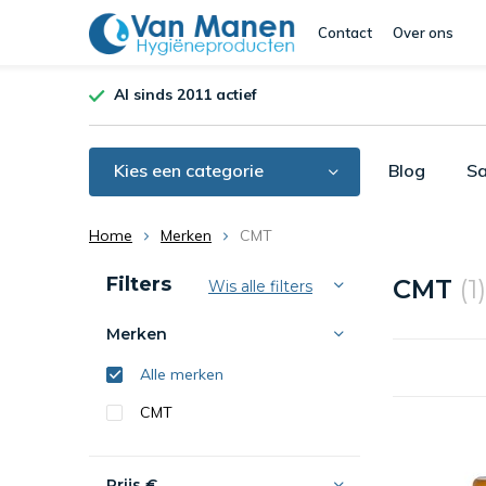
Contact
Over ons
Al sinds 2011 actief
Kies een categorie
Blog
Sa
Home
Merken
CMT
Sorteren op:
Filters
CMT
(1)
Wis alle filters
Merken
Alle merken
CMT
Prijs
€