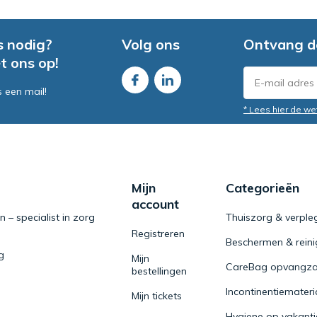
s nodig?
Volg ons
Ontvang d
t ons op!
s een mail!
* Lees hier de we
Mijn
Categorieën
account
– specialist in zorg
Thuiszorg & verple
Registreren
Beschermen & rein
g
Mijn
CareBag opvangza
bestellingen
Incontinentiemateri
Mijn tickets
Hygiene op vakanti