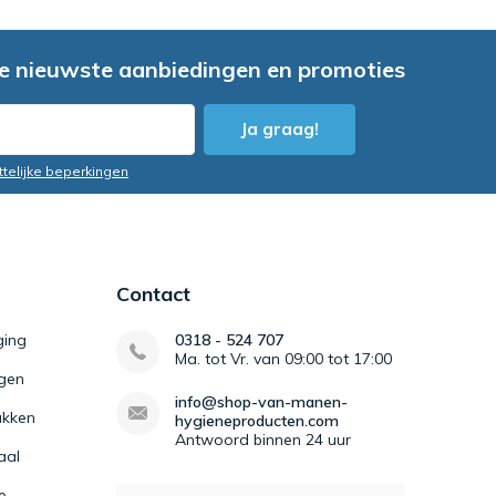
e nieuwste aanbiedingen en promoties
Ja graag!
ttelijke beperkingen
Contact
ging
0318 - 524 707
Ma. tot Vr. van 09:00 tot 17:00
igen
info@shop-van-manen-
kken
hygieneproducten.com
Antwoord binnen 24 uur
aal
e