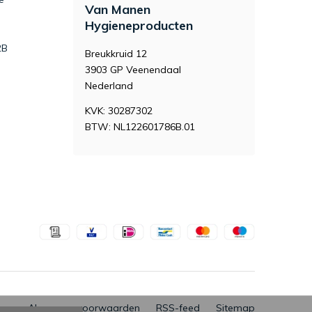
Van Manen
Hygieneproducten
2B
Breukkruid 12
3903 GP Veenendaal
Nederland
KVK: 30287302
BTW: NL122601786B.01
Algemene voorwaarden
RSS-feed
Sitemap