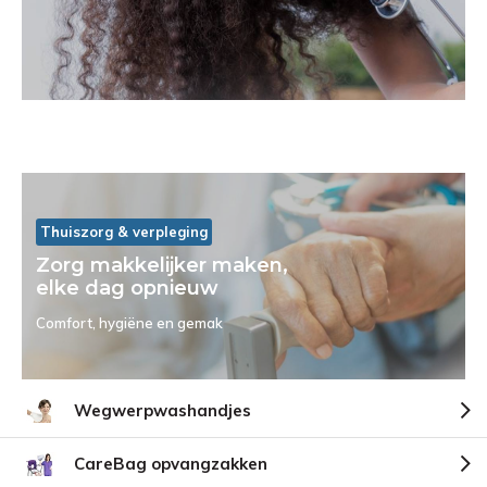
Thuiszorg & verpleging
Zorg makkelijker maken,
elke dag opnieuw
Comfort, hygiëne en gemak
Wegwerpwashandjes
CareBag opvangzakken