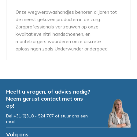
Onze wegwerpwashandjes behoren al jaren tot
de meest gekozen producten in de zorg.
Zorgprofessionals vertrouwen op onze
kwalitatieve nitril handschoenen, en
mantelzorgers waarderen onze discrete
oplossingen zoals Underwunder ondergoed.
Al meer dan 1.000 klanten beoordelen ons
met een 9/10.
Alles direct uit voorraad leverbaar, snel
Heeft u vragen, of advies nodig?
verzonden en altijd discreet verpakt aan huis.
Neem gerust contact met ons
op!
Bel +31(0)318 - 524 707 of stuur ons een
mail!
Volg ons