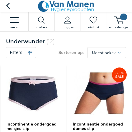
0
menu
zoeken
inloggen
wishlist
winkelwagen
Underwunder
(12)
Filters
Sorteren op:
-20%
SALE
Incontinentie ondergoed
Incontinentie ondergoed
meisjes slip
dames slip