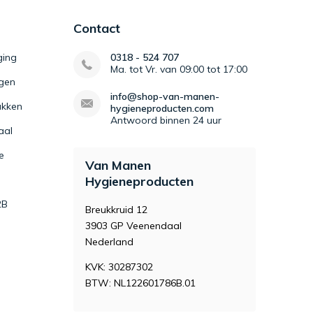
Contact
ging
0318 - 524 707
Ma. tot Vr. van 09:00 tot 17:00
igen
info@shop-van-manen-
kken
hygieneproducten.com
Antwoord binnen 24 uur
aal
e
Van Manen
Hygieneproducten
2B
Breukkruid 12
3903 GP Veenendaal
Nederland
KVK: 30287302
BTW: NL122601786B.01