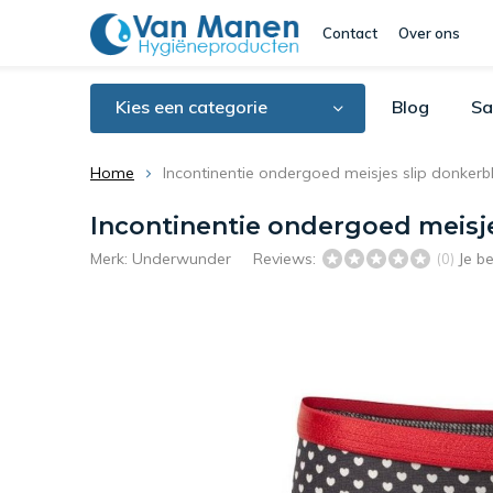
Contact
Over ons
Kies een categorie
Blog
Sa
Home
Incontinentie ondergoed meisjes slip donker
Incontinentie ondergoed meisj
Merk:
Underwunder
Reviews:
Je b
(0)