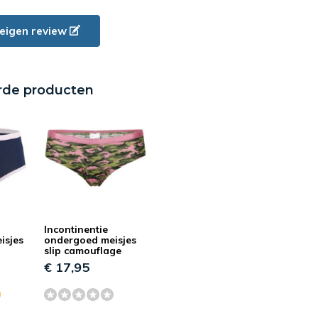
e eigen review
rde producten
Incontinentie
isjes
ondergoed meisjes
slip camouflage
€ 17,95