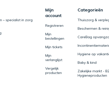
Mijn
Categorieën
account
– specialist in zorg
Thuiszorg & verple
Registreren
Beschermen & rein
g
Mijn
CareBag opvangza
bestellingen
Incontinentiemateri
Mijn tickets
Hygiene op vakanti
Mijn
verlanglijst
Baby & kind
Vergelijk
Zakelijke markt - B
producten
Hygieneproducten