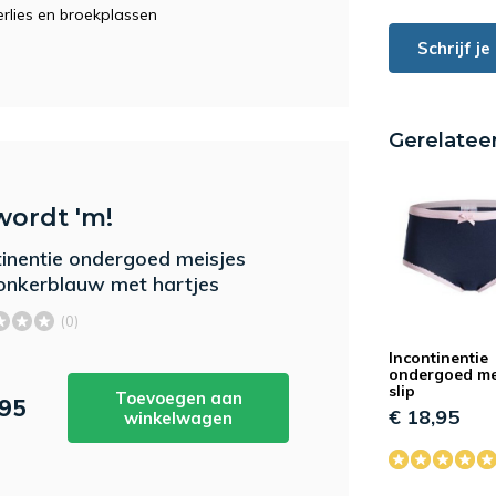
erlies en broekplassen
Schrijf j
Gerelatee
wordt 'm!
tinentie ondergoed meisjes
donkerblauw met hartjes
(0)
Incontinentie
ondergoed me
slip
Toevoegen aan
,95
€ 18,95
winkelwagen