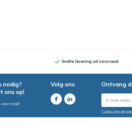
Snelle levering uit voorraad
s nodig?
Volg ons
Ontvang d
t ons op!
s een mail!
* Lees hier de we