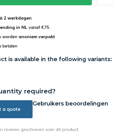
 á 2 werkdagen
zending in NL
vanaf €75
en worden
anoniem verpakt
e betalen
ct is available in the following variants:
uantity required?
Gebruikers beoordelingen
t a quote
en reviews geschreven over dit product.