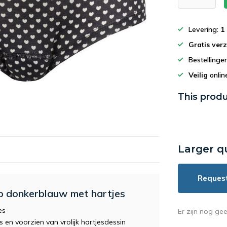
Levering:
1
Gratis ver
Bestelling
Veilig
onlin
This produ
Larger q
Reques
ip donkerblauw met hartjes
es
Er zijn nog ge
s en voorzien van vrolijk hartjesdessin