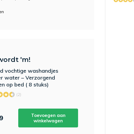
en
wordt 'm!
 vochtige washandjes
r water – Verzorgend
n op bed ( 8 stuks)
(2)
Toevoegen aan
29
winkelwagen