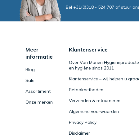
Bel +31(0)318 - 524 707 of stuur on
Meer
Klantenservice
informatie
Over Van Manen Hygiëneproducten 
en hygiëne sinds 2011
Blog
Klantenservice – wij helpen u graa
Sale
Betaalmethoden
Assortiment
Verzenden & retourneren
Onze merken
Algemene voorwaarden
Privacy Policy
Disclaimer