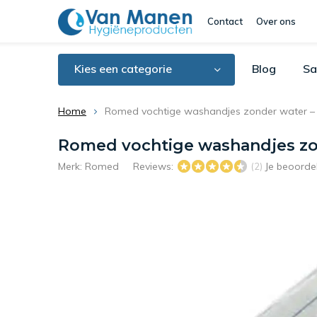
Contact
Over ons
Kies een categorie
Blog
Sa
Home
Romed vochtige washandjes zonder water – 
Romed vochtige washandjes zon
Merk:
Romed
Reviews:
Je beoorde
(2)