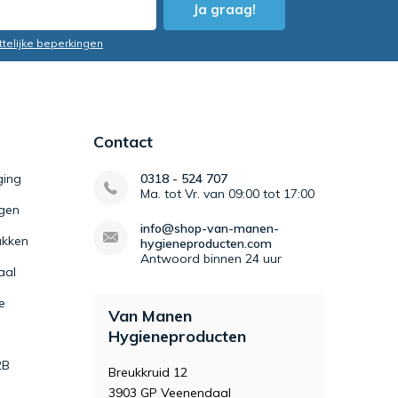
Ja graag!
ttelijke beperkingen
Contact
ging
0318 - 524 707
Ma. tot Vr. van 09:00 tot 17:00
igen
info@shop-van-manen-
kken
hygieneproducten.com
Antwoord binnen 24 uur
aal
e
Van Manen
Hygieneproducten
2B
Breukkruid 12
3903 GP Veenendaal