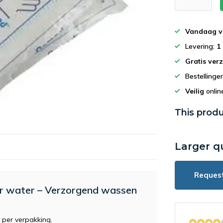
Vandaag v
Levering:
1
Gratis ver
Bestelling
Veilig
onlin
This produ
Larger q
Reques
r water – Verzorgend wassen
per verpakking.