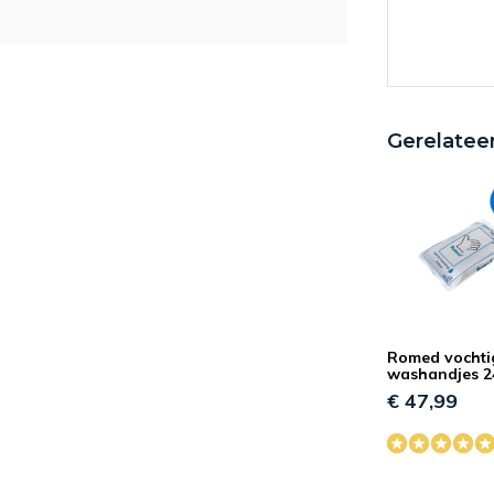
HW
Gerelatee
FM
Romed vochti
washandjes 2
€ 47,99