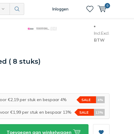
0
Inloggen
Incl.
Excl.
BTW
 ( 8 stuks)
oor €2,19 per stuk en bespaar 4%
SALE
4%
voor €1,99 per stuk en bespaar 13%
SALE
13%
Toevoegen aan winkelwagen