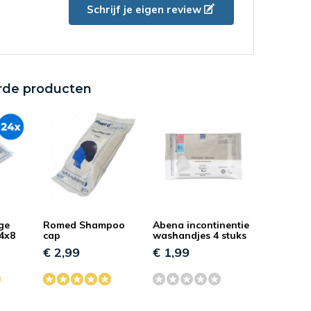
Schrijf je eigen review
5 / 5
Door
F.C.Genoveva M Jaworski
- 05-08-
2022 15:41
rde producten
Ben tevreden!
ge
Romed Shampoo
Abena incontinentie
4x8
cap
washandjes 4 stuks
€ 2,99
€ 1,99