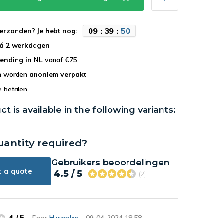
0
9
:
3
9
:
4
9
erzonden? Je hebt nog:
 á 2 werkdagen
zending in NL
vanaf €75
en worden
anoniem verpakt
e betalen
ct is available in the following variants:
uantity required?
Gebruikers beoordelingen
t a quote
4.5 / 5
(2)
4 / 5
Door
H waelen
- 09-04-2024 18:58