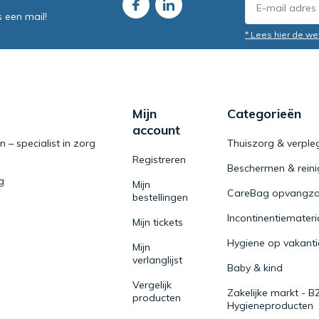
s een mail!
* Lees hier de we
Mijn
Categorieën
account
– specialist in zorg
Thuiszorg & verple
Registreren
Beschermen & rein
g
Mijn
CareBag opvangza
bestellingen
Incontinentiemateri
Mijn tickets
Hygiene op vakanti
Mijn
verlanglijst
Baby & kind
Vergelijk
Zakelijke markt - B
producten
Hygieneproducten