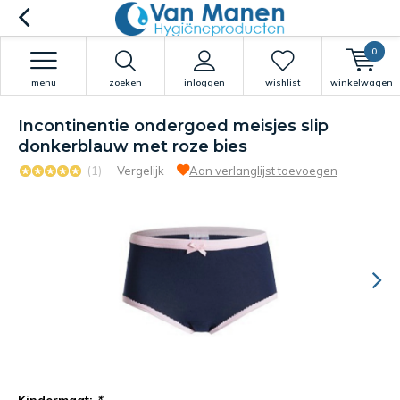
0
menu
zoeken
inloggen
wishlist
winkelwagen
Incontinentie ondergoed meisjes slip
donkerblauw met roze bies
(1)
Vergelijk
Aan verlanglijst toevoegen