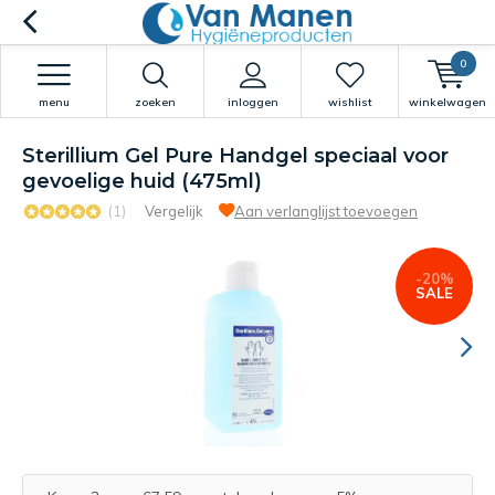
0
menu
zoeken
inloggen
wishlist
winkelwagen
Sterillium Gel Pure Handgel speciaal voor
gevoelige huid (475ml)
(1)
Vergelijk
Aan verlanglijst toevoegen
-20%
SALE