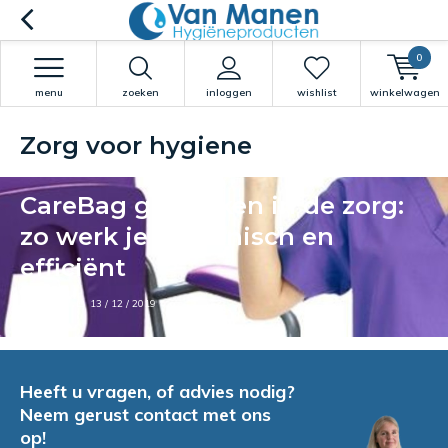
0
menu
zoeken
inloggen
wishlist
winkelwagen
Zorg voor hygiene
CareBag gebruiken in de zorg:
zo werk je hygiënisch en
efficiënt
Door Irma
13 / 12 / 2019
Heeft u vragen, of advies nodig?
Neem gerust contact met ons
op!