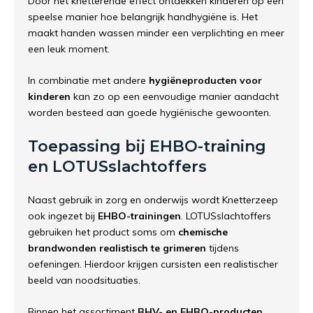
Door het knetterende effect ontdekken kinderen op een
speelse manier hoe belangrijk handhygiëne is. Het
maakt handen wassen minder een verplichting en meer
een leuk moment.
In combinatie met andere
hygiëneproducten voor
kinderen
kan zo op een eenvoudige manier aandacht
worden besteed aan goede hygiënische gewoonten.
Toepassing bij EHBO-training
en LOTUSslachtoffers
Naast gebruik in zorg en onderwijs wordt Knetterzeep
ook ingezet bij
EHBO-trainingen
. LOTUSslachtoffers
gebruiken het product soms om
chemische
brandwonden realistisch te grimeren
tijdens
oefeningen. Hierdoor krijgen cursisten een realistischer
beeld van noodsituaties.
Binnen het assortiment
BHV- en EHBO-producten