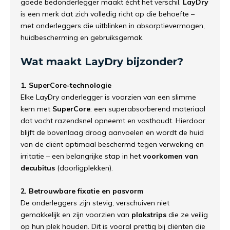
goede bedonderlegger maakt écht het verschil.
LayDry
is een merk dat zich volledig richt op die behoefte –
met onderleggers die uitblinken in absorptievermogen,
huidbescherming en gebruiksgemak.
Wat maakt LayDry bijzonder?
1. SuperCore-technologie
Elke LayDry onderlegger is voorzien van een slimme
kern met
SuperCore
: een superabsorberend materiaal
dat vocht razendsnel opneemt en vasthoudt. Hierdoor
blijft de bovenlaag droog aanvoelen en wordt de huid
van de cliënt optimaal beschermd tegen verweking en
irritatie – een belangrijke stap in het
voorkomen van
decubitus
(doorligplekken).
2. Betrouwbare fixatie en pasvorm
De onderleggers zijn stevig, verschuiven niet
gemakkelijk en zijn voorzien van
plakstrips
die ze veilig
op hun plek houden. Dit is vooral prettig bij cliënten die