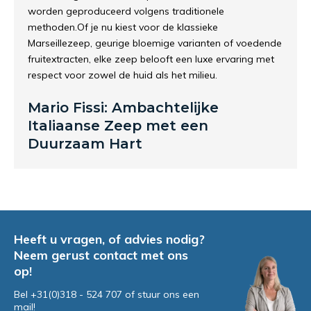
worden
geproduceerd
volgens
traditionele
methoden.
Of
je
nu
kiest
voor
de
klassieke
Marseillezeep,
geurige
bloemige
varianten
of
voedende
fruitextracten,
elke
zeep
belooft
een
luxe
ervaring
met
respect
voor
zowel
de
huid
als
het
milieu.
Mario Fissi: Ambachtelijke
Italiaanse Zeep met een
Duurzaam Hart
Heeft u vragen, of advies nodig?
Neem gerust contact met ons
op!
Bel +31(0)318 - 524 707 of stuur ons een
mail!