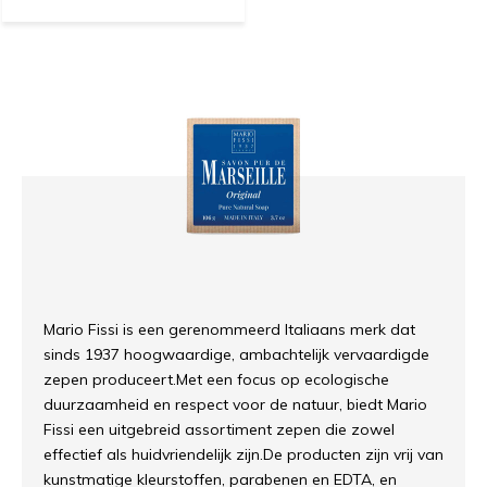
Mario
Fissi
is
een
gerenommeerd
Italiaans
merk
dat
sinds
1937
hoogwaardige,
ambachtelijk
vervaardigde
zepen
produceert.
Met
een
focus
op
ecologische
duurzaamheid
en
respect
voor
de
natuur,
biedt
Mario
Fissi
een
uitgebreid
assortiment
zepen
die
zowel
effectief
als
huidvriendelijk
zijn.
De
producten
zijn
vrij
van
kunstmatige
kleurstoffen,
parabenen
en
EDTA,
en