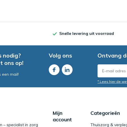
Snelle levering uit voorraad
s nodig?
Volg ons
Ontvang d
t ons op!
s een mail!
* Lees hier de we
Mijn
Categorieën
account
– specialist in zorg
Thuiszorg & verple