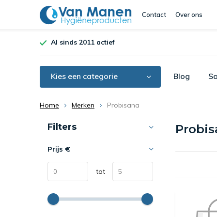
Contact
Over ons
Al sinds 2011 actief
Kies een categorie
Blog
Sa
Home
Merken
Probisana
Sorteren op:
Filters
Probi
Prijs
€
tot