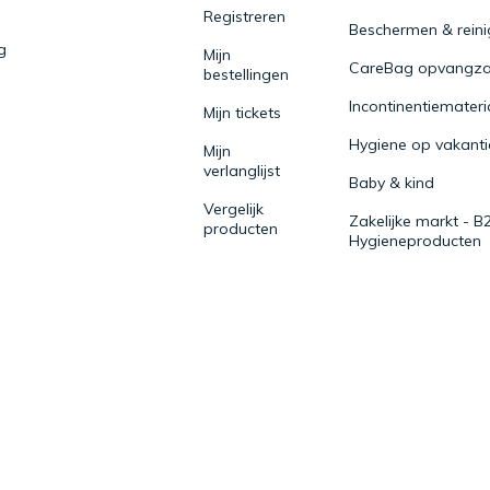
Registreren
Beschermen & rein
g
Mijn
CareBag opvangza
bestellingen
Incontinentiemateri
Mijn tickets
Hygiene op vakanti
Mijn
verlanglijst
Baby & kind
Vergelijk
Zakelijke markt - B
producten
Hygieneproducten