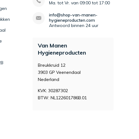
Ma. tot Vr. van 09:00 tot 17:00
igen
info@shop-van-manen-
kken
hygieneproducten.com
Antwoord binnen 24 uur
aal
e
Van Manen
Hygieneproducten
2B
Breukkruid 12
3903 GP Veenendaal
Nederland
KVK: 30287302
BTW: NL122601786B.01