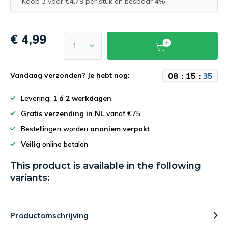
Koop 3 voor €4,79 per stuk en bespaar 4%
€ 4,99
0
8
:
1
5
:
3
5
Vandaag verzonden? Je hebt nog:
Levering:
1 á 2 werkdagen
Gratis verzending in NL
vanaf €75
Bestellingen worden
anoniem verpakt
Veilig
online betalen
This product is available in the following
variants:
Productomschrijving