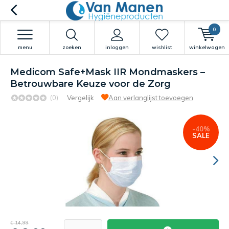
0
menu
zoeken
inloggen
wishlist
winkelwagen
Medicom Safe+Mask IIR Mondmaskers –
Betrouwbare Keuze voor de Zorg
(0)
Vergelijk
Aan verlanglijst toevoegen
-40%
SALE
€ 14,99