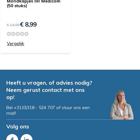
Mondkapjes IIR Medicom
(50 stuks)
€ 8,99
€ 14,99
Vergelijk
Heeft u vragen, of advies nodig?
Neem gerust contact met ons
op!
Bel +31(0)318 - 524 707 of stuur ons een
mail!
Volg ons