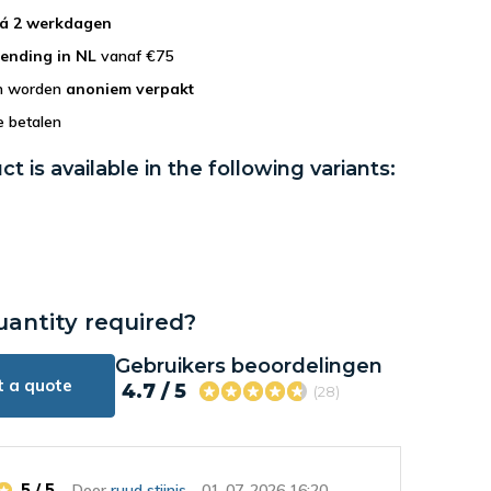
 á 2 werkdagen
zending in NL
vanaf €75
en worden
anoniem verpakt
e betalen
ct is available in the following variants:
uantity required?
Gebruikers beoordelingen
t a quote
4.7 / 5
(28)
5 / 5
Door
ruud stijnis
- 01-07-2026 16:20