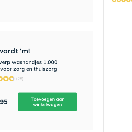
wordt 'm!
erp washandjes 1.000
 voor zorg en thuiszorg
(28)
Toevoegen aan
,95
winkelwagen
RS