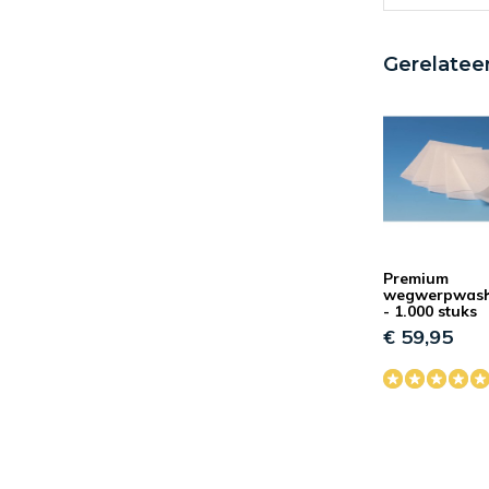
Gerelatee
JN
Premium
wegwerpwash
- 1.000 stuks
€ 59,95