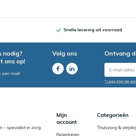
Snelle levering uit voorraad
s nodig?
Volg ons
Ontvang d
t ons op!
s een mail!
* Lees hier de we
Mijn
Categorieën
account
– specialist in zorg
Thuiszorg & verple
Registreren