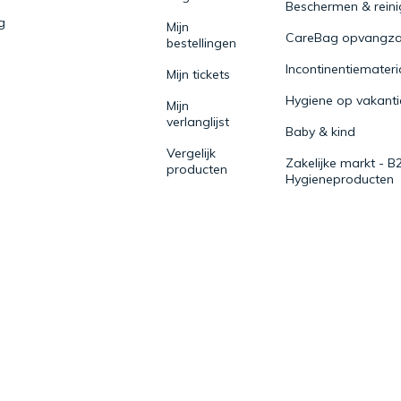
Beschermen & rein
g
Mijn
CareBag opvangza
bestellingen
Incontinentiemateri
Mijn tickets
Hygiene op vakanti
Mijn
verlanglijst
Baby & kind
Vergelijk
Zakelijke markt - B
producten
Hygieneproducten