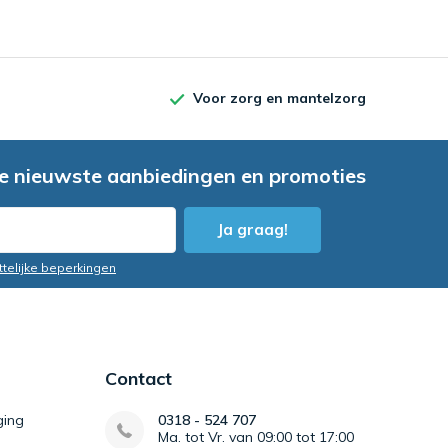
+
Service
Voor zorg en mantelzorg
e nieuwste aanbiedingen en promoties
-
Bezorging vi
Ja graag!
ttelijke beperkingen
VR
Contact
4 / 5
Door
Lia
- 14-07-2025
12:35
ging
0318 - 524 707
Ma. tot Vr. van 09:00 tot 17:00