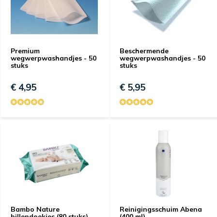
Premium
Beschermende
wegwerpwashandjes - 50
wegwerpwashandjes - 50
stuks
stuks
€ 4,95
€ 5,95
Bambo Nature
Reinigingsschuim Abena
billendoekjes (80 stuks)
(400 ml)