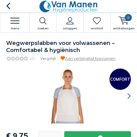
0
menu
zoeken
inloggen
wishlist
winkelwagen
Wegwerpslabben voor volwassenen –
Comfortabel & hygiënisch
(0)
Vergelijk
Aan verlanglijst toevoegen
COMFORT
€ 9,75