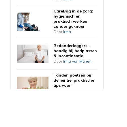
CareBag in de zorg:
hygiënisch en
praktisch werken
zonder geknoei
Door
Irma
Bedonderleggers -
handig bij bedplassen
& incontinentie
Door
Irma Van Manen
Tanden poetsen bij
dementie: praktische
tips voor
mantelzorgers
Door
Irma
Haren wassen op
bed: 5 praktische tips
voor mantelzorgers
en zorgprofessionals