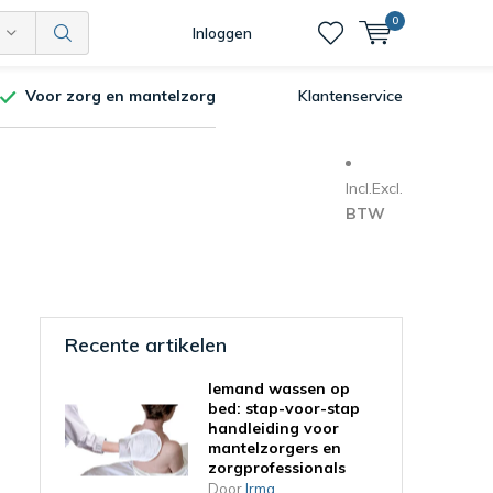
0
Inloggen
Voor zorg en mantelzorg
Klantenservice
Incl.
Excl.
BTW
Recente artikelen
Iemand wassen op
bed: stap-voor-stap
handleiding voor
mantelzorgers en
zorgprofessionals
Door
Irma