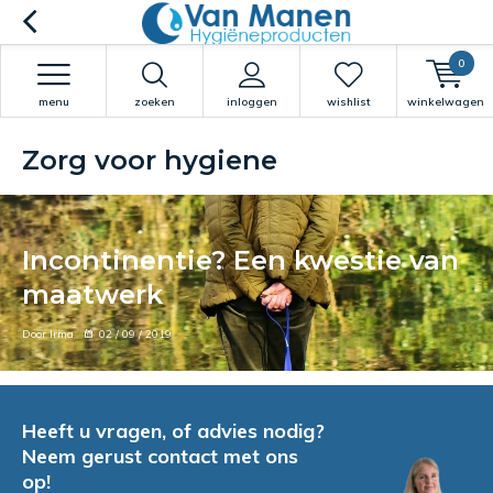
0
menu
zoeken
inloggen
wishlist
winkelwagen
Zorg voor hygiene
Incontinentie? Een kwestie van
maatwerk
Door Irma
02 / 09 / 2019
Heeft u vragen, of advies nodig?
Neem gerust contact met ons
op!