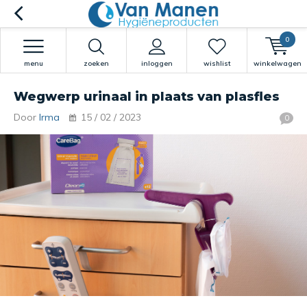
0
menu
zoeken
inloggen
wishlist
winkelwagen
Wegwerp urinaal in plaats van plasfles
Door
Irma
15 / 02 / 2023
0