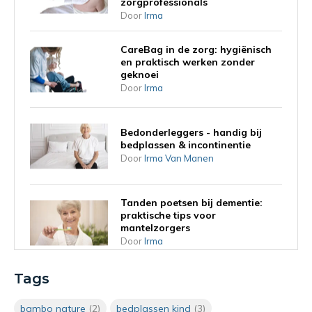
zorgprofessionals
Door
Irma
CareBag in de zorg: hygiënisch
en praktisch werken zonder
geknoei
Door
Irma
Bedonderleggers - handig bij
bedplassen & incontinentie
Door
Irma Van Manen
Tanden poetsen bij dementie:
praktische tips voor
mantelzorgers
Door
Irma
Haren wassen op bed: 5
Tags
praktische tips voor
mantelzorgers en
bambo nature
(2)
bedplassen kind
(3)