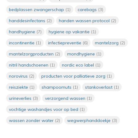
zorgprofessionals
Door
Irma
bedplassen zwangerschap
(1)
carebags
(3)
handdesinfectans
(2)
handen wassen protocol
(2)
Verzorgend wassen met vochtige
washandjes: praktisch en
handhygiene
(7)
hygiene op vakantie
(1)
hygiënisch
Door
Irma
incontinentie
(1)
infectiepreventie
(6)
mantelzorg
(2)
mantelzorgproducten
(2)
mondhygiene
(1)
Wanneer moet je handen wassen
in de zorg? De 5 momenten van
nitril handschoenen
(1)
nordic eco label
(1)
handhygiëne
Door
Irma van Manen
norovirus
(2)
producten voor palliatieve zorg
(1)
reisziekte
(1)
shampoomuts
(1)
stankoverlast
(1)
Wegwerpwashandjes in de zorg:
hygiënisch en comfortabel
urineverlies
(3)
verzorgend wassen
(1)
wassen zonder water
Door
Irma
vochtige washandjes voor op bed
(1)
wassen zonder water
(2)
wegwerphanddoekje
(3)
Hittegolf op komst: praktische
hygiënetips voor de zorg
Door
Irma van Manen