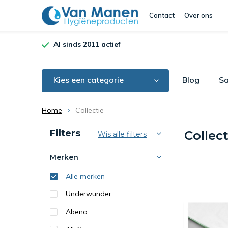
Contact
Over ons
Al sinds 2011 actief
Kies een categorie
Blog
Sa
Home
Collectie
Sorteren op:
Filters
Collec
Wis alle filters
Merken
Alle merken
Underwunder
Abena