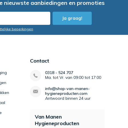
e nieuwste aanbiedingen en promoties
Ja graag!
ttelijke beperkingen
Contact
ging
0318 - 524 707
Ma. tot Vr. van 09:00 tot 17:00
igen
info@shop-van-manen-
kken
hygieneproducten.com
Antwoord binnen 24 uur
aal
e
Van Manen
Hygieneproducten