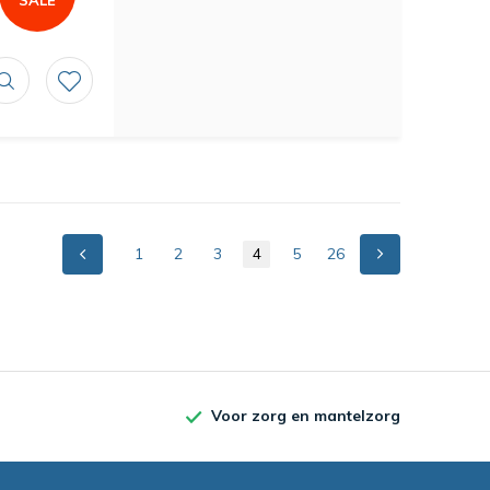
SALE
1
2
3
4
5
26
Voor zorg en mantelzorg