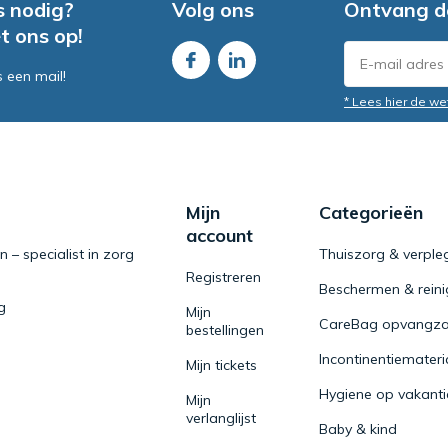
s nodig?
Volg ons
Ontvang d
t ons op!
s een mail!
* Lees hier de we
Mijn
Categorieën
account
– specialist in zorg
Thuiszorg & verple
Registreren
Beschermen & rein
g
Mijn
CareBag opvangza
bestellingen
Incontinentiemateri
Mijn tickets
Hygiene op vakanti
Mijn
verlanglijst
Baby & kind