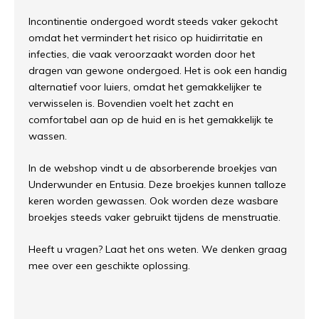
In
cont
inent
ie
on
der
go
ed
word
t
st
eeds
v
aker
g
ek
och
t
o
md
at
he
t
ver
mind
ert
he
t
ris
ico
op
h
uid
ir
rit
at
ie
en
infect
ies
,
die
va
ak
ver
oor
za
ak
t
word
en
door
he
t
drag
en
van
g
ew
one
on
der
go
ed
.
H
et
is
o
ok
e
en
hand
ig
altern
at
ief
v
oor
l
u
iers
,
o
md
at
he
t
gem
ak
kel
ij
ker
te
ver
w
is
sel
en
is
.
B
ov
end
ien
vo
elt
he
t
z
acht
en
comfort
abel
a
an
op
de
h
uid
en
is
he
t
gem
ak
kel
ijk
te
was
sen
.
In de webshop vindt u de absorberende broekjes van
Underwunder en Entusia. Deze broekjes kunnen talloze
keren worden gewassen. Ook worden deze wasbare
broekjes steeds vaker gebruikt tijdens de menstruatie.
Heeft u vragen? Laat het ons weten. We denken graag
mee over een geschikte oplossing.