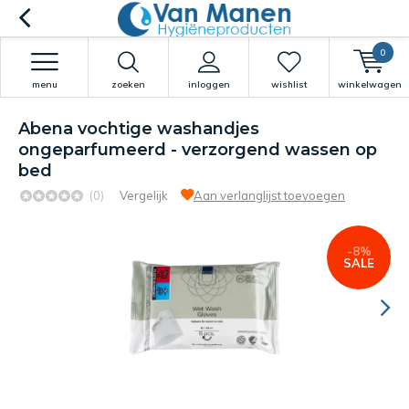
0
menu
zoeken
inloggen
wishlist
winkelwagen
Abena vochtige washandjes
ongeparfumeerd - verzorgend wassen op
bed
(0)
Vergelijk
Aan verlanglijst toevoegen
-8%
SALE