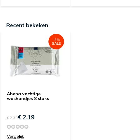
Recent bekeken
-8%
SALE
Abena vochtige
washandjes 8 stuks
€ 2,19
€ 2,39
Vergelijk