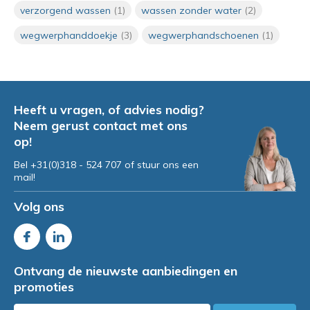
hygiënisch en comfortabel
verzorgend wassen
(1)
wassen zonder water
(2)
wassen zonder water
Door
Irma
wegwerphanddoekje
(3)
wegwerphandschoenen
(1)
Hittegolf op komst: praktische
hygiënetips voor de zorg
Door
Irma van Manen
Heeft u vragen, of advies nodig?
Neem gerust contact met ons
op!
Huidverzorging en incontinentie
Bel +31(0)318 - 524 707 of stuur ons een
mail!
Volg ons
Ontvang de nieuwste aanbiedingen en
promoties