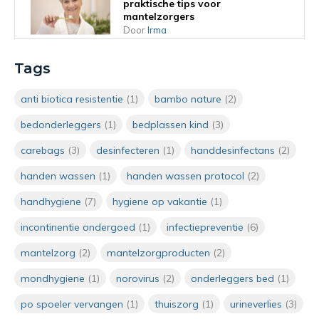
praktische tips voor
mantelzorgers
Door
Irma
Haren wassen op bed: 5
Tags
praktische tips voor
mantelzorgers en
anti biotica resistentie
(1)
bambo nature
(2)
zorgprofessionals
Door
Irma
bedonderleggers
(1)
bedplassen kind
(3)
carebags
(3)
desinfecteren
(1)
handdesinfectans
(2)
Verzorgend wassen met vochtige
washandjes: praktisch en
handen wassen
(1)
handen wassen protocol
(2)
hygiënisch
Door
Irma
handhygiene
(7)
hygiene op vakantie
(1)
incontinentie ondergoed
(1)
infectiepreventie
(6)
Wanneer moet je handen wassen
in de zorg? De 5 momenten van
mantelzorg
(2)
mantelzorgproducten
(2)
handhygiëne
Door
Irma van Manen
mondhygiene
(1)
norovirus
(2)
onderleggers bed
(1)
po spoeler vervangen
(1)
thuiszorg
(1)
urineverlies
(3)
Wegwerpwashandjes in de zorg: