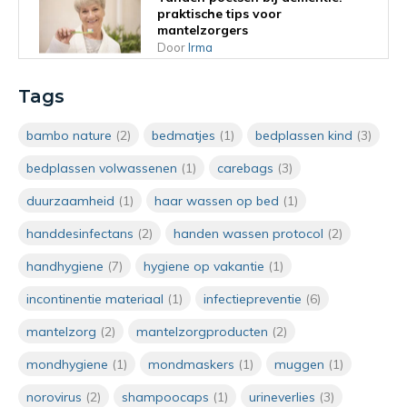
praktische tips voor
mantelzorgers
Door
Irma
Haren wassen op bed: 5
Tags
praktische tips voor
mantelzorgers en
bambo nature
(2)
bedmatjes
(1)
bedplassen kind
(3)
zorgprofessionals
Door
Irma
bedplassen volwassenen
(1)
carebags
(3)
duurzaamheid
(1)
haar wassen op bed
(1)
Verzorgend wassen met vochtige
washandjes: praktisch en
handdesinfectans
(2)
handen wassen protocol
(2)
hygiënisch
Door
Irma
handhygiene
(7)
hygiene op vakantie
(1)
incontinentie materiaal
(1)
infectiepreventie
(6)
Wanneer moet je handen wassen
in de zorg? De 5 momenten van
mantelzorg
(2)
mantelzorgproducten
(2)
handhygiëne
Door
Irma van Manen
mondhygiene
(1)
mondmaskers
(1)
muggen
(1)
norovirus
(2)
shampoocaps
(1)
urineverlies
(3)
Wegwerpwashandjes in de zorg: