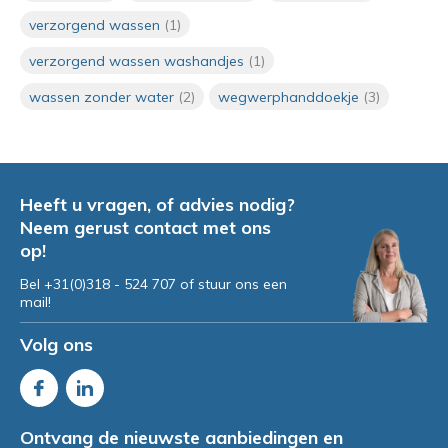
hygiënisch en comfortabel
verzorgend wassen
(1)
wassen zonder water
Door
Irma
verzorgend wassen washandjes
(1)
wassen zonder water
(2)
wegwerphanddoekje
(3)
Hittegolf op komst: praktische
hygiënetips voor de zorg
Door
Irma van Manen
Heeft u vragen, of advies nodig?
Neem gerust contact met ons
Huidverzorging en incontinentie
op!
Bel +31(0)318 - 524 707 of stuur ons een
mail!
Volg ons
Ontvang de nieuwste aanbiedingen en