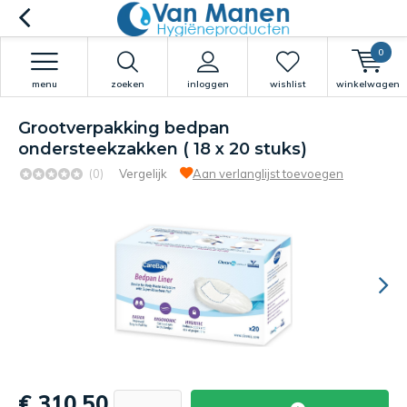
0
menu
zoeken
inloggen
wishlist
winkelwagen
Grootverpakking bedpan
ondersteekzakken ( 18 x 20 stuks)
(0)
Vergelijk
Aan verlanglijst toevoegen
€ 310,50