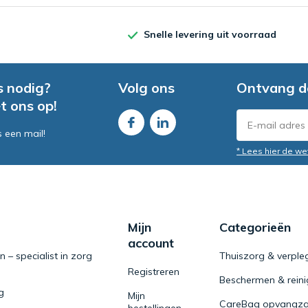
Snelle levering uit voorraad
s nodig?
Volg ons
Ontvang d
t ons op!
s een mail!
* Lees hier de we
Mijn
Categorieën
account
– specialist in zorg
Thuiszorg & verple
Registreren
Beschermen & rein
g
Mijn
CareBag opvangza
bestellingen