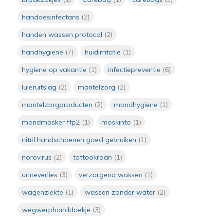
Door
Irma
handdesinfectans
(2)
Verzorgend wassen
met vochtige
handen wassen protocol
(2)
washandjes:
praktisch en
handhygiene
(7)
huidirritatie
(1)
hygiënisch
Door
Irma
hygiene op vakantie
(1)
infectiepreventie
(6)
luieruitslag
(2)
mantelzorg
(2)
Wanneer moet je
handen wassen in de
mantelzorgproducten
(2)
mondhygiene
(1)
zorg? De 5 momenten
van handhygiëne
mondmasker ffp2
(1)
moskinto
(1)
Door
Irma van Manen
nitril handschoenen goed gebruiken
(1)
Wegwerpwashandjes
in de zorg: hygiënisch
norovirus
(2)
tattookraan
(1)
en comfortabel
wassen zonder water
urineverlies
(3)
verzorgend wassen
(1)
Door
Irma
wagenziekte
(1)
wassen zonder water
(2)
Hittegolf op komst:
wegwerphanddoekje
(3)
praktische