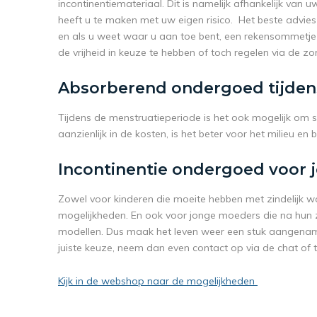
incontinentiemateriaal. Dit is namelijk afhankelijk van 
heeft u te maken met uw eigen risico. Het beste advie
en als u weet waar u aan toe bent, een rekensommetje 
de vrijheid in keuze te hebben of toch regelen via de zo
Absorberend ondergoed tijden
Tijdens de menstruatieperiode is het ook mogelijk om 
aanzienlijk in de kosten, is het beter voor het milieu en
Incontinentie ondergoed voor 
Zowel voor kinderen die moeite hebben met zindelijk wo
mogelijkheden. En ook voor jonge moeders die na hun
modellen. Dus maak het leven weer een stuk aangenam
juiste keuze, neem dan even contact op via de chat of
Kijk in de webshop naar de mogelijkheden