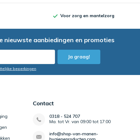
Voor zorg en mantelzorg
e nieuwste aanbiedingen en promoties
Ja graag!
ttelijke beperkingen
Contact
ging
0318 - 524 707
Ma. tot Vr. van 09:00 tot 17:00
igen
info@shop-van-manen-
kken
hygieneproducten.com