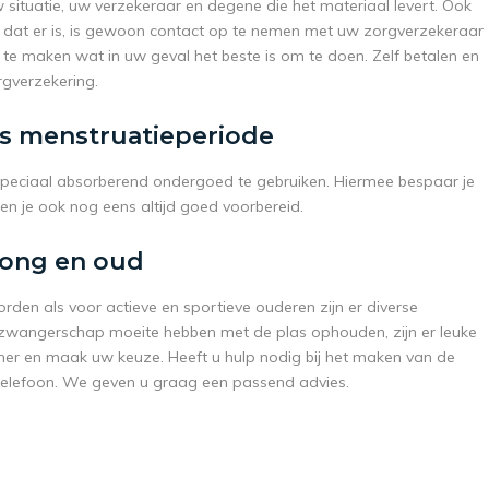
uw situatie, uw verzekeraar en degene die het materiaal levert. Ook
s dat er is, is gewoon contact op te nemen met uw zorgverzekeraar
te maken wat in uw geval het beste is om te doen. Zelf betalen en
rgverzekering.
s menstruatieperiode
speciaal absorberend ondergoed te gebruiken. Hiermee bespaar je
 ben je ook nog eens altijd goed voorbereid.
jong en oud
rden als voor actieve en sportieve ouderen zijn er diverse
 zwangerschap moeite hebben met de plas ophouden, zijn er leuke
er en maak uw keuze. Heeft u hulp nodig bij het maken van de
 telefoon. We geven u graag een passend advies.