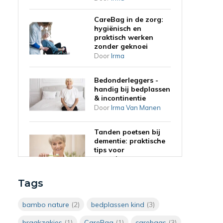
CareBag in de zorg:
hygiënisch en
praktisch werken
zonder geknoei
Door
Irma
Bedonderleggers -
handig bij bedplassen
& incontinentie
Door
Irma Van Manen
Tanden poetsen bij
dementie: praktische
tips voor
mantelzorgers
Door
Irma
Tags
Haren wassen op
bed: 5 praktische tips
bambo nature
(2)
bedplassen kind
(3)
voor mantelzorgers
en zorgprofessionals
braakzakjes
(1)
CareBag
(1)
carebags
(3)