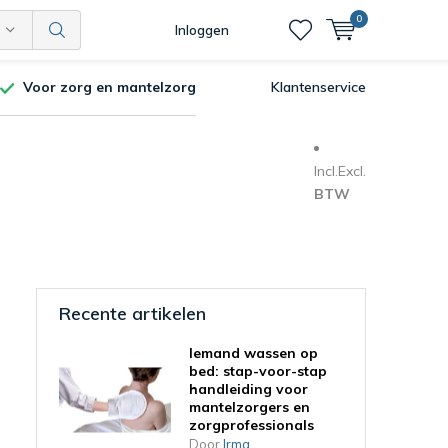
0
Inloggen
Voor zorg en mantelzorg
Klantenservice
Incl.
Excl.
BTW
Recente artikelen
Iemand wassen op
bed: stap-voor-stap
handleiding voor
mantelzorgers en
zorgprofessionals
Door
Irma