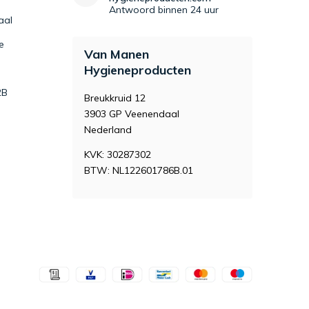
Antwoord binnen 24 uur
aal
e
Van Manen
Hygieneproducten
2B
Breukkruid 12
3903 GP Veenendaal
Nederland
KVK: 30287302
BTW: NL122601786B.01