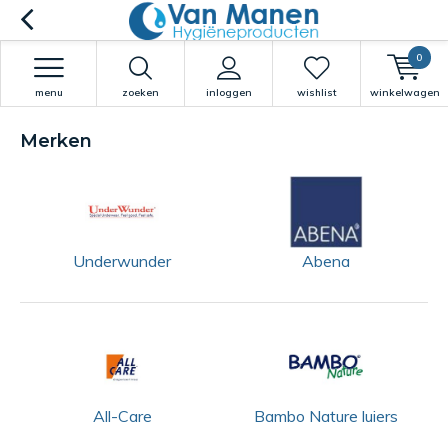
0
menu
zoeken
inloggen
wishlist
winkelwagen
Merken
Underwunder
Abena
All-Care
Bambo Nature luiers