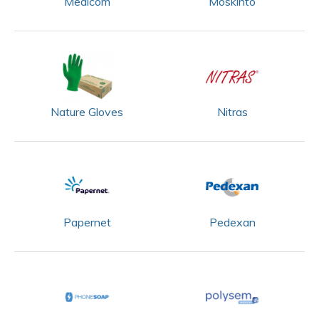
Medicom
Moskinto
Nature Gloves
Nitras
Papernet
Pedexan